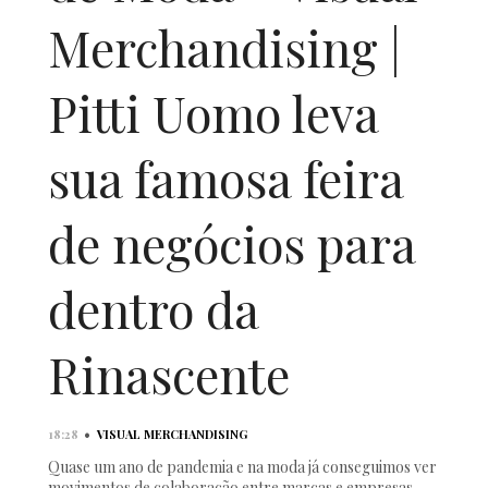
Merchandising |
Pitti Uomo leva
sua famosa feira
de negócios para
dentro da
Rinascente
•
18:28
VISUAL MERCHANDISING
Quase um ano de pandemia e na moda já conseguimos ver
movimentos de colaboração entre marcas e empresas