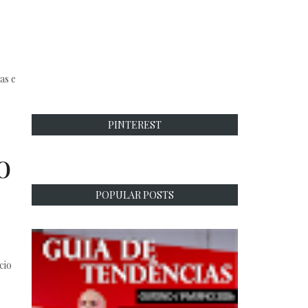
as e
PINTEREST
o
POPULAR POSTS
cio