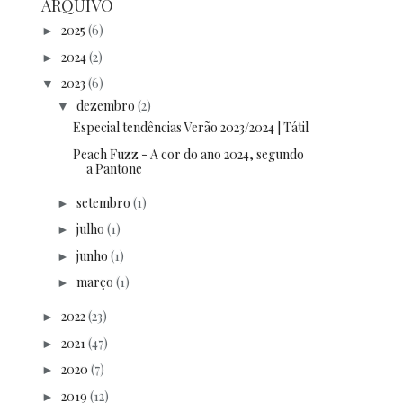
ARQUIVO
2025
(6)
►
2024
(2)
►
2023
(6)
▼
dezembro
(2)
▼
Especial tendências Verão 2023/2024 | Tátil
Peach Fuzz - A cor do ano 2024, segundo
a Pantone
setembro
(1)
►
julho
(1)
►
junho
(1)
►
março
(1)
►
2022
(23)
►
2021
(47)
►
2020
(7)
►
2019
(12)
►