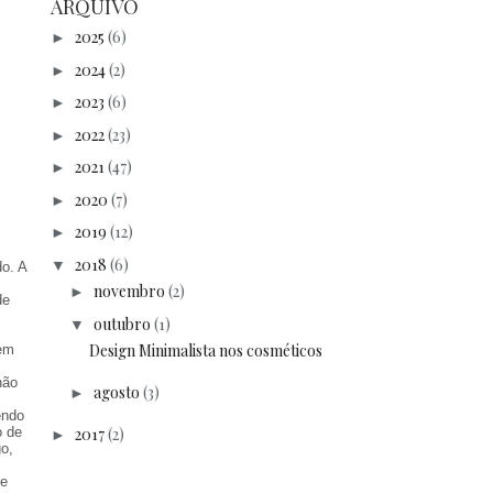
ARQUIVO
2025
(6)
►
2024
(2)
►
2023
(6)
►
2022
(23)
►
2021
(47)
►
2020
(7)
►
2019
(12)
►
2018
(6)
▼
o. A
novembro
(2)
►
de
outubro
(1)
▼
Design Minimalista nos cosméticos
 em
não
agosto
(3)
►
endo
o de
2017
(2)
►
o,
ue