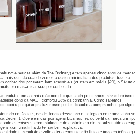
ais nove marcas além da The Ordinary) e tem apenas cinco anos de mercad
nda mais sentido quando vemos o design minimalista dos produtos, tudo se
ram conhecidos por serem bem acessíveis (custam em média $20), o Sérum 
muito pra marca ficar suuuper conhecida.
us produtos em animais (não acredito que ainda precisamos falar sobre isso
o canadense dono da MAC, comprou 28% da companhia. Como sabemos,
comecei a pesquisa pra fazer esse post e descobri a compra achei que algo 
nstaurado na Deciem, desde Janeiro desse ano o Instagram da marca vinha s
da Deciem). Que além das postagens bizarras, fez do perfil da marca um tip
ada as coisas sairam totalmente do controle e a ele foi substituído do carg
agens com uma linha do tempo bem explicativa.
entidade minimalista e volte a ter a comunicação fluida e imagem idônea q