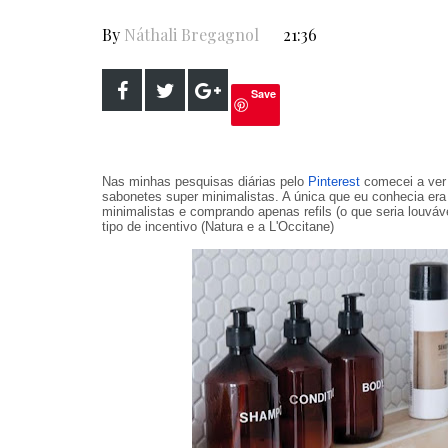
By
Náthali Bregagnol
21:36
Save
Nas minhas pesquisas diárias pelo
Pinterest
comecei a ver
sabonetes super minimalistas. A única que eu conhecia e
minimalistas e comprando apenas refils (o que seria louv
tipo de incentivo (Natura e a L'Occitane)