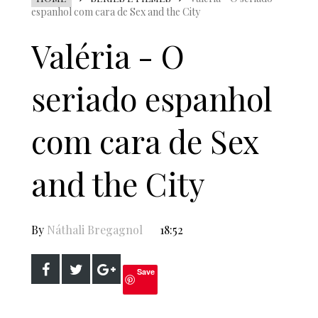
espanhol com cara de Sex and the City
Valéria - O
seriado espanhol
com cara de Sex
and the City
By
Náthali Bregagnol
18:52
Save