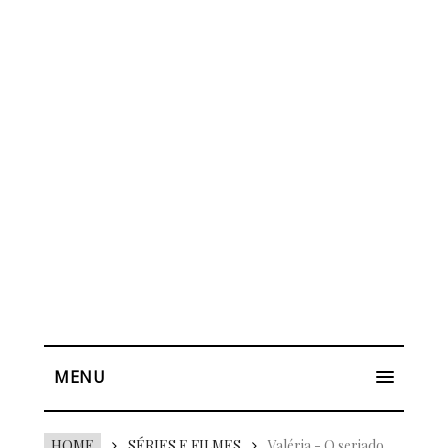
MENU
HOME
SÉRIES E FILMES
Valéria - O seriado