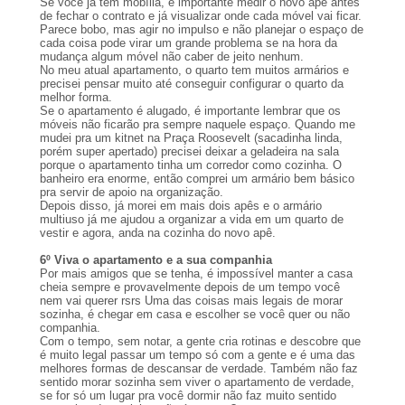
Se você já tem mobília, é importante medir o novo apê antes
de fechar o contrato e já visualizar onde cada móvel vai ficar.
Parece bobo, mas agir no impulso e não planejar o espaço de
cada coisa pode virar um grande problema se na hora da
mudança algum móvel não caber de jeito nenhum.
No meu atual apartamento, o quarto tem muitos armários e
precisei pensar muito até conseguir configurar o quarto da
melhor forma.
Se o apartamento é alugado, é importante lembrar que os
móveis não ficarão pra sempre naquele espaço. Quando me
mudei pra um kitnet na Praça Roosevelt (sacadinha linda,
porém super apertado) precisei deixar a geladeira na sala
porque o apartamento tinha um corredor como cozinha. O
banheiro era enorme, então comprei um armário bem básico
pra servir de apoio na organização.
Depois disso, já morei em mais dois apês e o armário
multiuso já me ajudou a organizar a vida em um quarto de
vestir e agora, anda na cozinha do novo apê.
6º Viva o apartamento e a sua companhia
Por mais amigos que se tenha, é impossível manter a casa
cheia sempre e provavelmente depois de um tempo você
nem vai querer rsrs Uma das coisas mais legais de morar
sozinha, é chegar em casa e escolher se você quer ou não
companhia.
Com o tempo, sem notar, a gente cria rotinas e descobre que
é muito legal passar um tempo só com a gente e é uma das
melhores formas de descansar de verdade. Também não faz
sentido morar sozinha sem viver o apartamento de verdade,
se for só um lugar pra você dormir não faz muito sentido