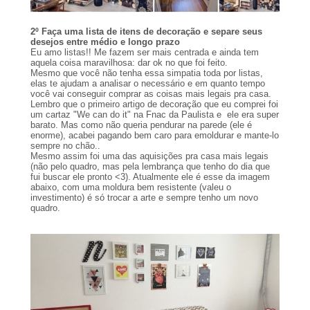
2º Faça uma lista de itens de decoração e separe seus
desejos entre médio e longo prazo
Eu amo listas!! Me fazem ser mais centrada e ainda tem
aquela coisa maravilhosa: dar ok no que foi feito.
Mesmo que você não tenha essa simpatia toda por listas,
elas te ajudam a analisar o necessário e em quanto tempo
você vai conseguir comprar as coisas mais legais pra casa.
Lembro que o primeiro artigo de decoração que eu comprei foi
um cartaz "We can do it" na Fnac da Paulista e ele era super
barato. Mas como não queria pendurar na parede (ele é
enorme), acabei pagando bem caro para emoldurar e mante-lo
sempre no chão..
Mesmo assim foi uma das aquisições pra casa mais legais
(não pelo quadro, mas pela lembrança que tenho do dia que
fui buscar ele pronto <3). Atualmente ele é esse da imagem
abaixo, com uma moldura bem resistente (valeu o
investimento) é só trocar a arte e sempre tenho um novo
quadro.