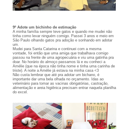
9º Adote um bichinho de estimação
A minha família sempre teve gatos e quando me mudei não
tinha como levar ninguém comigo. Passei 3 anos e meio em
São Paulo olhando gatos pra adoção e sonhando em adotar
um.
Mudei para Santa Catarina e continuei com a mesma
vontade, foi então que uma amiga que trabalhava comigo
passou na frente de uma agropecuária e viu uma gatinha pra
doar. No horário do almoço passamos lá e eu conheci a
Amélie (que na época não tinha nome e tinha uma carinha de
triste). A noite a Amélie já estava na minha casa <3
Não custa lembrar que até pra adotar um bichano, é
importante dar uma bela olhada no orçamento. Idas ao
veterinário para tomar as vacinas obrigatórias, castração,
alimentação e areia higiênica precisam entrar naquela planilha
do excel.