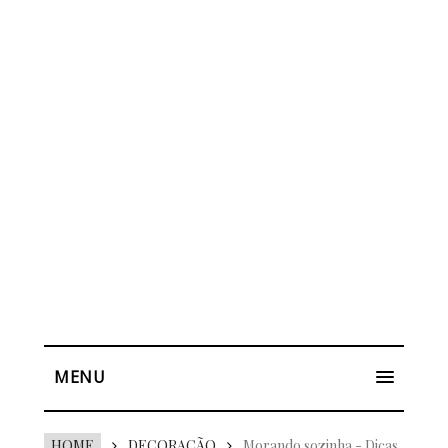
MENU
HOME
DECORAÇÃO
Morando sozinha - Dicas