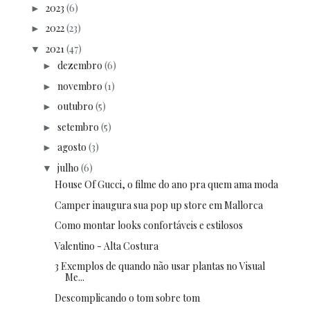
2023
(6)
►
2022
(23)
►
2021
(47)
▼
dezembro
(6)
►
novembro
(1)
►
outubro
(5)
►
setembro
(5)
►
agosto
(3)
►
julho
(6)
▼
House Of Gucci, o filme do ano pra quem ama moda
Camper inaugura sua pop up store em Mallorca
Como montar looks confortáveis e estilosos
Valentino - Alta Costura
3 Exemplos de quando não usar plantas no Visual
Me...
Descomplicando o tom sobre tom