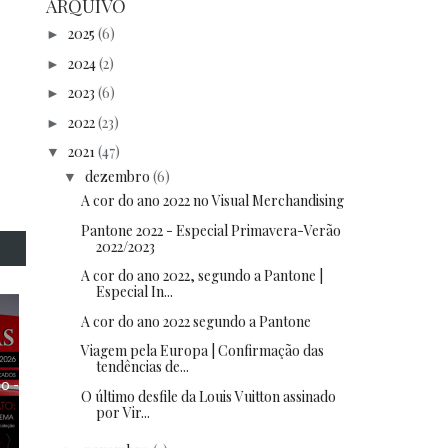
ARQUIVO
2025
(6)
►
2024
(2)
►
2023
(6)
►
2022
(23)
►
2021
(47)
▼
dezembro
(6)
▼
A cor do ano 2022 no Visual Merchandising
Pantone 2022 - Especial Primavera-Verão
2022/2023
A cor do ano 2022, segundo a Pantone |
Especial In...
A cor do ano 2022 segundo a Pantone
Viagem pela Europa | Confirmação das
tendências de...
o -
O último desfile da Louis Vuitton assinado
por Vir...