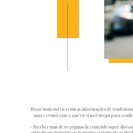
Nesse material eu reuni as informações de tendência
2022
e cruzei com o que eu vi na Europa para confi
- Receber mais de 50 páginas de conteúdo super direcion
então fiz um material que te mostra exatamente os deta