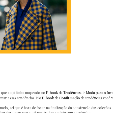
s que eu já tinha mapeado no
E-book de Tendências de Moda para o Inv
rmar essas tendências. No
E-book de Confirmação de tendências
você v
ado, sei que é hora de focar na finalização da construção das coleções
lhes das peças que você precisa ter em loja sem enrolação;