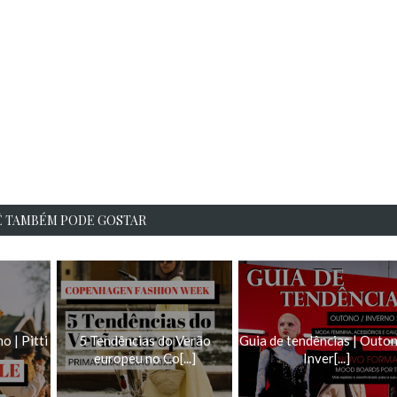
 TAMBÉM PODE GOSTAR
o | Pitti
5 Tendências do Verão
Guia de tendências | Outon
europeu no Co[...]
Inver[...]