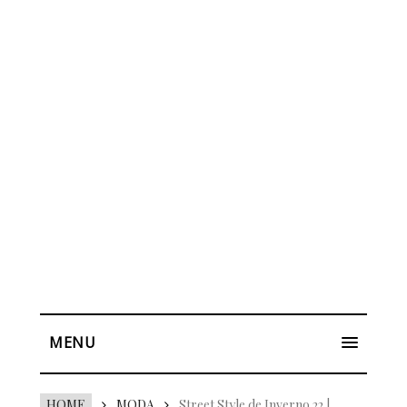
MENU
HOME
MODA
Street Style de Inverno 22 |