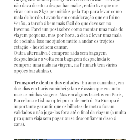
não dava direito a despachar malas, então tive que me
virar com os 8kgs permitidos pela Tap para levar como
mala de bordo. Lavando em consideração que eu fui no
Verão, a tarefa é bem mais fácil do que deve ser no
Inverno. Farei um post sobre como montar uma mala de
viagem pequena, mas por hora, a dica é levar uma mala
de rodinha. Isso me ajudou muito a andar os trajetos
estação - hostel sem cansar.
Outra alternativa é comprar a ida sem bagagem
despachada e a volta com bagagem despachada (e
comprar uma mala na viagem, na Primark tem várias
opções baratinhas).
Transporte dentro das cidades:
Eu amo caminhar, em
dois dias em Paris caminhei 51km e é assim que eu curto
mais as minhas viagens. Mas em alguns trajetos em Paris,
Barcelona e Lisboa optei por ir de metrô. Na Europa é
importante garantir que os bilhetes de metrô foram
validados e não joga-los fora até o final da viagem (a multa
pra quem viaja sem pagar ou se desconfiarem disso é
cara).