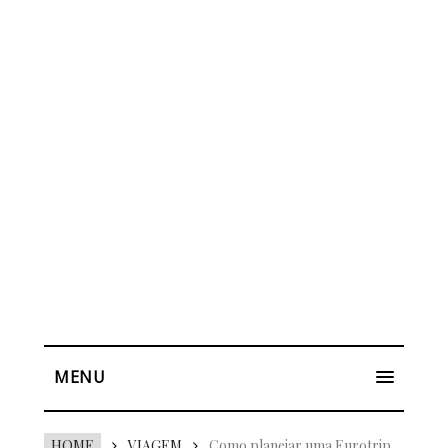
MENU
HOME
VIAGEM
Como planejar uma Eurotrip