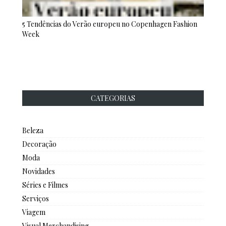
5 Tendências do Verão europeu no Copenhagen Fashion
Week
CATEGORIAS
Beleza
Decoração
Moda
Novidades
Séries e Filmes
Serviços
Viagem
Visual Merchandising